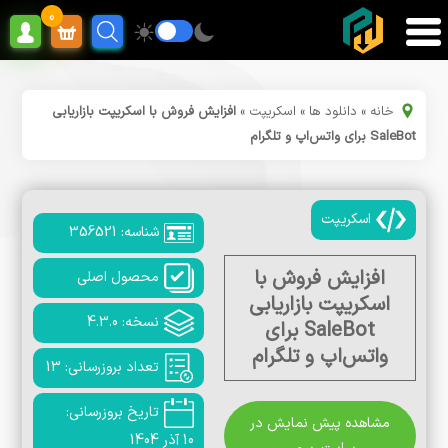
0
خانه
»
دانلود ها
»
اسکریپت
»
افزایش فروش با اسکریپت بازاریابی
SaleBot برای واتس‌اپ و تلگرام
اسکریپت
شناسه: 356521
افزایش فروش با
محصول اصلی
اسکریپت بازاریابی
نسخه: 4.3.0
SaleBot برای
واتس‌اپ و تلگرام
تعداد بروزرسانی: 13
تاریخ بروزرسانی:
مشاهده پیش نمایش در
10 آذر 1404