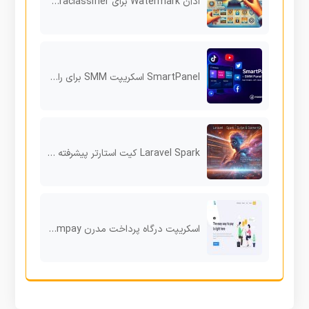
ادآن Watermark برای Laraclassifier افزودن واترمارک به تصاویر آگهی‌ها و محافظت از محتوای سایت
SmartPanel اسکریپت SMM برای راه‌اندازی پنل خدمات شبکه‌های اجتماعی
Laravel Spark کیت استارتر پیشرفته برای ساخت SaaS و مدیریت پرداخت‌های اشتراکی
اسکریپت درگاه پرداخت مدرن Boompay