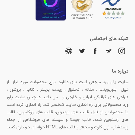
مزایای استفاده از ماک آپ‌های آماده:
نمایش حرفه‌ای و واقعی:
ماک آپ‌ها به طراحان اجازه
می‌دهند که طرح‌های خود را به شکلی واقعی و تاثیرگذار
شبکه های اجتماعی
به نمایش بگذارند.
صرفه‌جویی در زمان و هزینه:
بدون نیاز به چاپ فیزیکی،
می‌توان طرح‌ها را روی سطوح مختلف آزمایش کرد.
درباره ما
سایت پاور ورد مرجعی است برای دانلود انواع محصولات مورد نیاز از
قابلیت ویرایش آسان:
بیشتر ماک آپ‌ها به‌صورت لایه‌باز
قبیل پاورپوینت ، مقاله ، تحقیق ، ریست پرینتر ، کتاب ، بروشور ،
هستند و طراحان می‌توانند به‌راحتی طرح‌ها را ویرایش
طراحی های گرافیکی ایرانی و خارجی و... می باشد همچنین سایت پاور
ورد محصولاتی برای راه اندازی سایت شخصی شما راه اندازی کرده است
کنند.
تا محصولاتی از قبیل قالب های وردپرس، قالب های ووکامرس، قالب
های راستچین شده، قالب جوملا و سیستم های فروشگاهی از جمله
پرستاشاپ، اپن کارت و مجنتو و قالب های HTML حرفه ای خریداری کنید.
بهترین سایت‌ها برای دانلود ماک آپ آماده