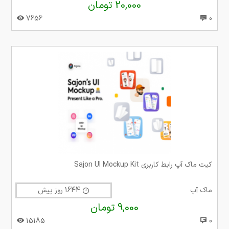
20,000 تومان
7656
0
کیت ماک آپ رابط کاربری Sajon UI Mockup Kit
ماک آپ
1644 روز پیش
9,000 تومان
15185
0