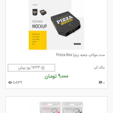
ست موکاپ جعبه پیتزا Pizza Box
ماک آپ
1733 روز پیش
9,000 تومان
11839
0