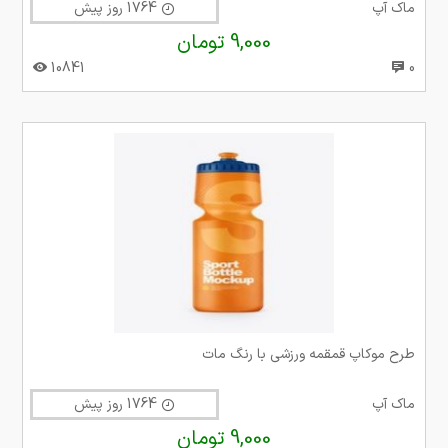
ماک آپ
1764 روز پیش
9,000 تومان
10841
0
طرح موکاپ قمقمه ورزشی با رنگ مات
ماک آپ
1764 روز پیش
9,000 تومان