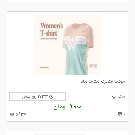
موکاپ متحرک تیشرت زنانه
ماک آپ
1733 روز پیش
9,000 تومان
5837
0