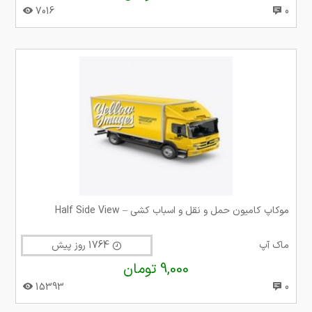
7016
0
موکاپ کامیون حمل و نقل و اسباب کشی – Half Side View
ماک آپ
1764 روز پیش
9,000 تومان
15393
0