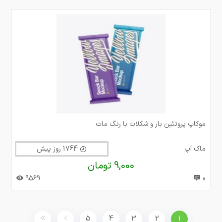
موکاپ پروتئین بار و شکلات با رنگ مات
ماک آپ
1764 روز پیش
9,000 تومان
9569
0
5
4
3
2
1