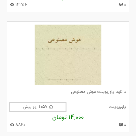
12254
0
دانلود پاورپوینت هوش مصنوعی
پاورپوینت
1057 روز پیش
14,000 تومان
8820
0