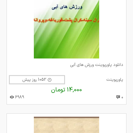
دانلود پاورپوینت ورزش های آبی
پاورپوینت
1052 روز پیش
14,000 تومان
6989
0