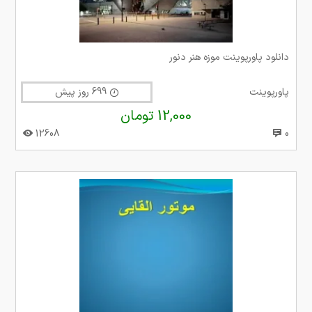
دانلود پاورپوینت موزه هنر دنور
پاورپوینت
699 روز پیش
12,000 تومان
12608
0