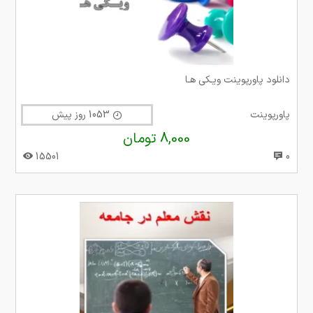
دانلود پاورپوینت ویـکی هـا
پاورپوینت
1053 روز پیش
8,000 تومان
15501
0