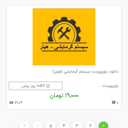
دانلود پاورپوینت سیستم گرمایشی (هیتر)
پاورپوینت
1057 روز پیش
19,000 تومان
7109
0
5
4
3
2
1