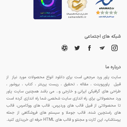
مزایای استفاده از پروژه‌های آماده پاورپوینت:
صرفه‌جویی در زمان و انرژی:
با استفاده از پروژه‌های
آماده، دیگر نیازی به ساختاردهی و آماده‌سازی اولیه
شبکه های اجتماعی
محتوا نیست و شما می‌توانید به سرعت ارائه خود را
آماده کنید.
محتوای آماده و جامع:
این پروژه‌ها معمولاً دارای
درباره ما
سایت پاور ورد مرجعی است برای دانلود انواع محصولات مورد نیاز از
محتوای کاملی برای انواع موضوعات هستند و می‌توانید
قبیل پاورپوینت ، مقاله ، تحقیق ، ریست پرینتر ، کتاب ، بروشور ،
با ویرایش جزئی، آن را مطابق با نیازهای خود تنظیم
طراحی های گرافیکی ایرانی و خارجی و... می باشد همچنین سایت پاور
ورد محصولاتی برای راه اندازی سایت شخصی شما راه اندازی کرده است
کنید.
تا محصولاتی از قبیل قالب های وردپرس، قالب های ووکامرس، قالب
های راستچین شده، قالب جوملا و سیستم های فروشگاهی از جمله
طراحی حرفه‌ای و ساختاردهی اصولی:
پروژه‌های آماده
پرستاشاپ، اپن کارت و مجنتو و قالب های HTML حرفه ای خریداری کنید.
پاورپوینت اغلب دارای طراحی‌های زیبا و ساختارهای