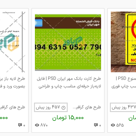
طرح آماده تابلو توقف ممنوع PSD |
طرح کارت بانک مهر ایران PSD | فایل
طرح لایه باز ب
ناسب چاپ فوری
لایه‌باز حرفه‌ای مناسب چاپ و طراحی
بصورت ورد و ف
هری
کارت بانکی شخصی
طرح های گرافیک متفرقه
457 روز پیش
طر
15,000 تومان
14,000 
0
870
0
565