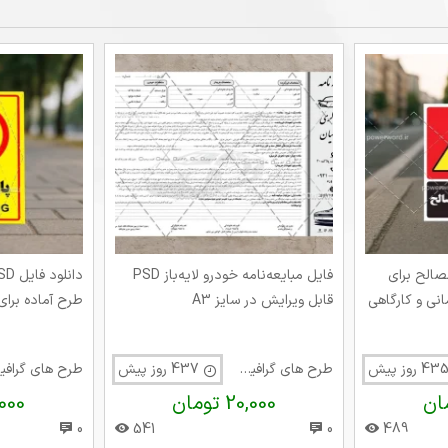
وط مصالح برای
فایل مبایعه‌نامه خودرو لایه‌باز PSD
انی و کارگاهی
قابل ویرایش در سایز A3
طرح آماده برای
طرح های گرافیک متفرقه
437 روز پیش
طر
20,000 تومان
12,000 
0
541
0
489