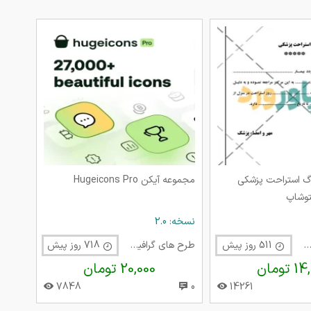
رگ استراحت پزشکی
مجموعه آیکن Hugeicons Pro
توشاپ
نسخه: 2.0
ح های گرافیک متفرقه
511 روز پیش
طرح های گرافیک متفرقه
718 روز پیش
تومان
20,000 تومان
7848
0
14261