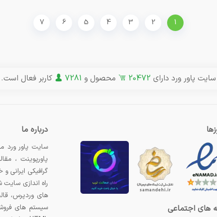
7
6
5
4
3
2
1
سایت پاور ورد دارای
20472
محصول و
7281
کاربر فعال است.
ها
درباره ما
سایت پاور ورد مر
پاورپوینت ، مقال
گرافیکی ایرانی و
راه اندازی سایت 
های وردپرس، قال
سیستم های فروشگ
 های اجتماعی