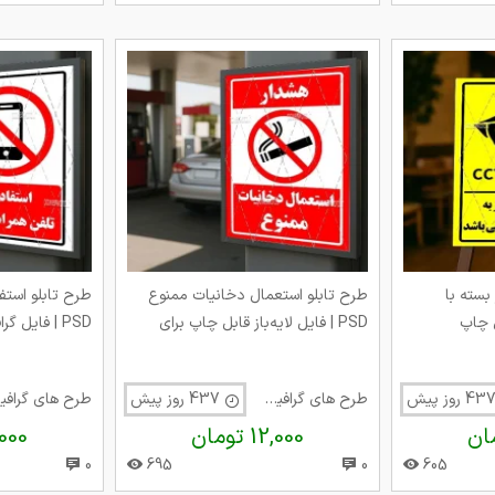
بسته با
طرح تابلو استعمال دخانیات ممنوع
طرح تابلو استف
PSD | فایل لایه‌باز قابل چاپ برای
PSD | فایل گ
استفاده در مکان‌های عمومی، درمانی و
تابلو ممنوعیت
فرهنگی
آموزشی
طرح های گرافیک متفرقه
437 روز پیش
طر
12,000 تومان
12,000 
0
695
0
605