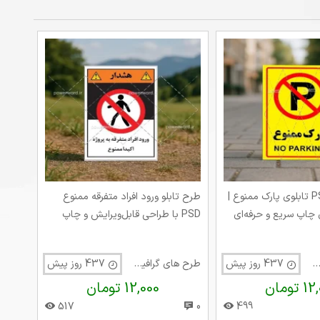
دانلود فایل PSD تابلوی پارک ممنوع |
طرح تابلو ورود افراد متفرقه ممنوع
 چاپ سریع و حرفه‌ای
PSD با طراحی قابل‌ویرایش و چاپ
مستقیم
ح های گرافیک متفرقه
437 روز پیش
طرح های گرافیک متفرقه
437 روز پیش
تومان
12,000 تومان
517
0
499