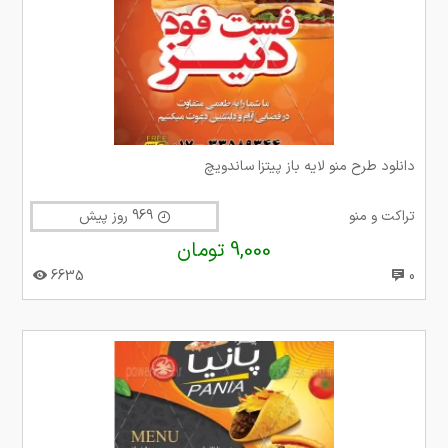
دانلود طرح منو لایه باز پیتزا ساندویچ
تراکت و منو
969 روز پیش
9,000 تومان
6635
0