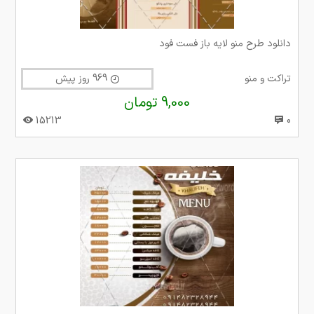
دانلود طرح منو لایه باز فست فود
تراکت و منو
969 روز پیش
9,000 تومان
15213
0