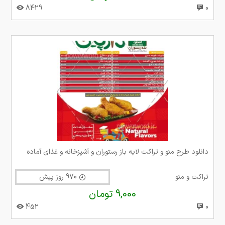
8429
0
دانلود طرح منو و تراکت لایه باز رستوران و آشپزخانه و غذای آماده
تراکت و منو
970 روز پیش
9,000 تومان
452
0