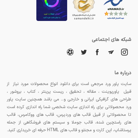
منوهای لایه باز نیز به خصوص برای رستوران‌ها، کافه‌ها
و فست‌فودها بسیار کاربردی هستند و شما می‌توانید به
راحتی نام، قیمت و توضیحات غذاها و نوشیدنی‌ها را در
شبکه های اجتماعی
آن‌ها جایگزین کنید.
نکات مهم برای انتخاب و دانلود تراکت و منو
لایه باز
درباره ما
سایت پاور ورد مرجعی است برای دانلود انواع محصولات مورد نیاز از
قبل از دانلود تراکت و منو لایه باز، بهتر است به چند
قبیل پاورپوینت ، مقاله ، تحقیق ، ریست پرینتر ، کتاب ، بروشور ،
نکته توجه کنید تا بتوانید طرحی مناسب و تاثیرگذار
طراحی های گرافیکی ایرانی و خارجی و... می باشد همچنین سایت پاور
ورد محصولاتی برای راه اندازی سایت شخصی شما راه اندازی کرده است
برای تبلیغات خود انتخاب کنید:
تا محصولاتی از قبیل قالب های وردپرس، قالب های ووکامرس، قالب
انتخاب طرح متناسب با نوع کسب‌وکار:
هر کسب‌وکار نیاز
های راستچین شده، قالب جوملا و سیستم های فروشگاهی از جمله
پرستاشاپ، اپن کارت و مجنتو و قالب های HTML حرفه ای خریداری کنید.
به طرح و سبک خاصی دارد. به عنوان مثال،