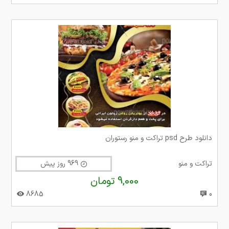
دانلود طرح psd تراکت و منو رستوران
تراکت و منو
969 روز پیش
9,000 تومان
8685
0