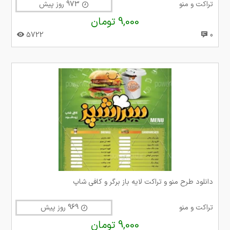
تراکت و منو
973 روز پیش
9,000 تومان
5722
0
دانلود طرح منو و تراکت لایه باز برگر و کافی شاپ
تراکت و منو
969 روز پیش
9,000 تومان