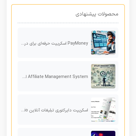
محصولات پیشنهادی
PayMoney اسکریپت حرفه‌ای برای درگاه پرداخت آنلاین امن
Affiliate Management System اسکریپت حرفه‌ای مدیریت همکاری در فروش و افزایش درآمد
اسکریپت دایرکتوری تبلیغات آنلاین Bulistio