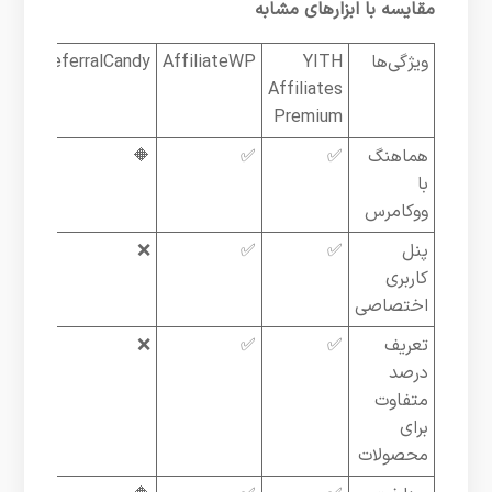
مقایسه با ابزارهای مشابه
ویژگی‌ها
YITH
AffiliateWP
ReferralCandy
Affiliates
Premium
هماهنگ
✅
✅
🔶
با
ووکامرس
پنل
✅
✅
❌
کاربری
اختصاصی
تعریف
✅
✅
❌
درصد
متفاوت
برای
محصولات