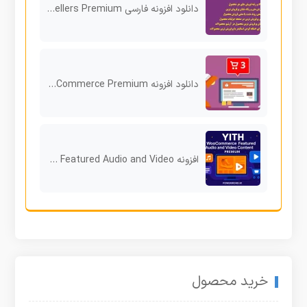
دانلود افزونه فارسی YITH WooCommerce Best Sellers Premium
دانلود افزونه YITH Desktop Notifications for WooCommerce Premium
افزونه YITH Featured Audio and Video نمایش صدا و ویدیو در محصولات ووکامرس
خرید محصول