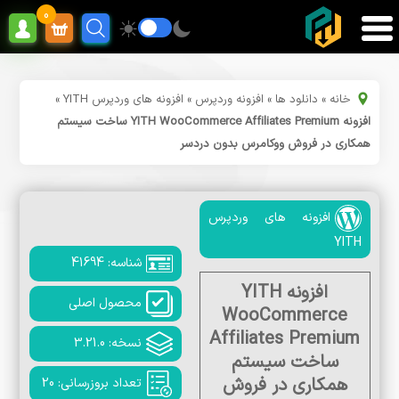
0
خانه
»
دانلود ها
»
افزونه وردپرس
»
افزونه های وردپرس YITH
»
افزونه YITH WooCommerce Affiliates Premium ساخت سیستم
همکاری در فروش ووکامرس بدون دردسر
افزونه های وردپرس
YITH
شناسه: 41694
افزونه YITH
محصول اصلی
WooCommerce
Affiliates Premium
نسخه: 3.21.0
ساخت سیستم
همکاری در فروش
تعداد بروزرسانی: 20