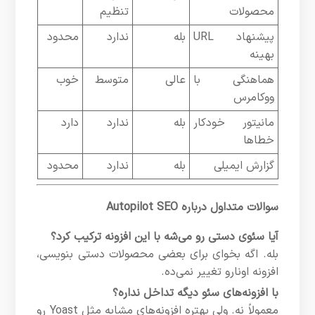
محصولات
تنظیم
پیشنهاد URL
بله
ندارد
محدود
بهینه
هماهنگی با
عالی
متوسط
خوب
ووکامرس
مانیتور خودکار
بله
ندارد
دارد
خطاها
گزارش ایمیلی
بله
ندارد
محدود
سوالات متداول درباره Autopilot SEO
آیا سئوی دستی رو می‌شه با این افزونه ترکیب کرد؟
بله. اگه بخوای برای بعضی محصولات دستی بنویسی،
افزونه اونارو تغییر نمی‌ده.
با افزونه‌های سئو دیگه تداخل نداره؟
معمولاً نه. ولی بهتره افزونه‌های مشابه مثل Yoast رو