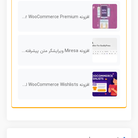
افزونه YITH Best Price Guaranteed for WooCommerce Premium
افزونه Miresa ویرایشگر متن پیشرفته برای بادی‌پرس وردپرس
افزونه WooCommerce Wishlists لیست علاقه‌مندی برای تجربه خرید ماندگار