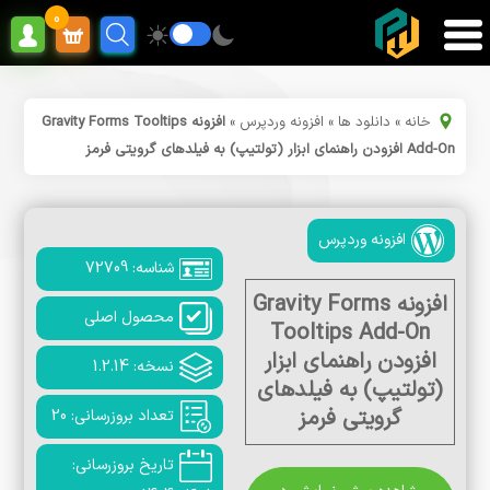
0
خانه
»
دانلود ها
»
افزونه وردپرس
»
افزونه Gravity Forms Tooltips
Add-On افزودن راهنمای ابزار (تولتیپ) به فیلدهای گرویتی فرمز
افزونه وردپرس
شناسه: 72709
افزونه Gravity Forms
محصول اصلی
Tooltips Add-On
افزودن راهنمای ابزار
نسخه: 1.2.14
(تولتیپ) به فیلدهای
گرویتی فرمز
تعداد بروزرسانی: 20
تاریخ بروزرسانی: