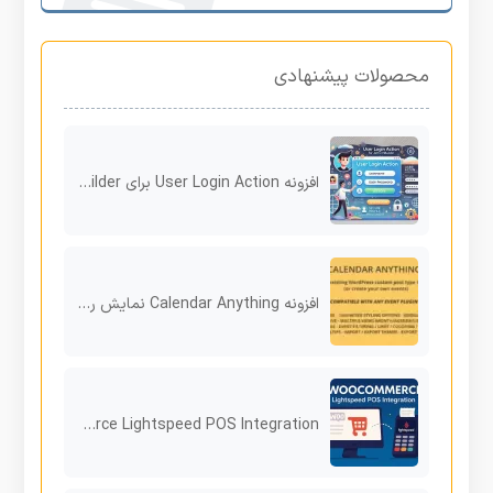
محصولات پیشنهادی
افزونه User Login Action برای JetFormBuilder مدیریت ورود و ثبت‌نام کاربران در وردپرس
افزونه Calendar Anything نمایش رویدادها و محتوا به‌صورت تقویمی در وردپرس
WooCommerce Lightspeed POS Integration افزونه وردپرس اتصال فروشگاه فیزیکی به فروشگاه ووکامرس