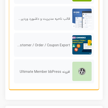
قالب ناحیه مدیریت و داشبورد وردپرس wphave Admin
WooCommerce Customer / Order / Coupon Export مدیریت حرفه‌ای داده‌های فروشگاه آنلاین
افزونه Ultimate Member bbPress