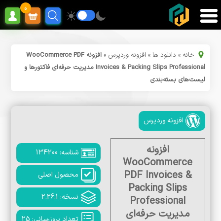
0
خانه
»
دانلود ها
»
افزونه وردپرس
»
افزونه WooCommerce PDF
Invoices & Packing Slips Professional مدیریت حرفه‌ای فاکتورها و
لیست‌های بسته‌بندی
افزونه وردپرس
افزونه
شناسه: 134200
WooCommerce
PDF Invoices &
محصول اصلی
Packing Slips
نسخه: 2.26.1
Professional
مدیریت حرفه‌ای
تعداد بروزرسانی: 25