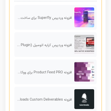
افزونه وردپرس Superfly برای ساخت منوی واکنش‌گرای حرفه‌ای
افزونه وردپرس کرایه اتومبیل Car Rental System (Native WordPress Plugin)
افزونه Product Feed PRO برای ووکامرس
افزونه Easy Digital Downloads Custom Deliverables