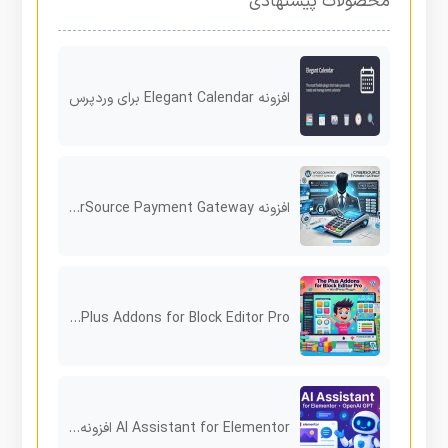
محصولات پیشنهادی
افزونه Elegant Calendar برای وردپرس
افزونه WooCommerce CyberSource Payment Gateway درگاه پرداخت امن و حرفه‌ای برای ووکامرس
The Plus Addons for Block Editor Pro مجموعه کامل ابزار طراحی سایت با گوتنبرگ، بلوک‌های حرفه‌ای، پاپ‌آپ، فروشگاه و قالب‌های آماده
AI Assistant for Elementor افزونه هوش مصنوعی برای تولید محتوا، کد و تصویر با GPT