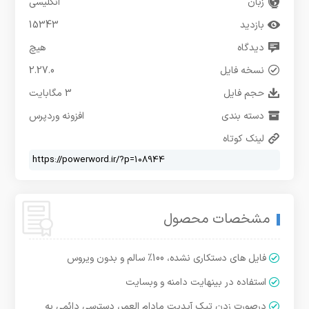
زبان
انگلیسی
بازدید
15343
دیدگاه
هیچ
نسخه فایل
2.27.0
حجم فایل
3 مگابایت
دسته بندی
افزونه وردپرس
لینک کوتاه
مشخصات محصول
فایل های دستکاری نشده، 100% سالم و بدون ویروس
استفاده در بینهایت دامنه و وبسایت
درصورت زدن تیک آپدیت مادام العمر، دسترسی دائمی به