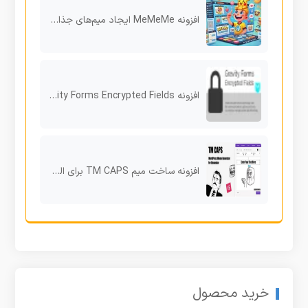
افزونه MeMeMe ایجاد میم‌های جذاب در وردپرس بدون نیاز به ابزار جانبی
افزونه Gravity Forms Encrypted Fields
افزونه ساخت میم TM CAPS برای المنتور
خرید محصول