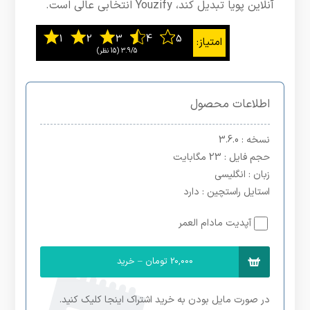
آنلاین پویا تبدیل کند، Youzify انتخابی عالی است.
3.9/5
اطلاعات محصول
نسخه
: 3.6.0
حجم فایل
: 23 مگابایت
زبان
: انگلیسی
استایل راستچین
: دارد
آپدیت مادام العمر
20,000 تومان – خرید
در صورت مایل بودن به خرید اشتراک اینجا کلیک کنید.