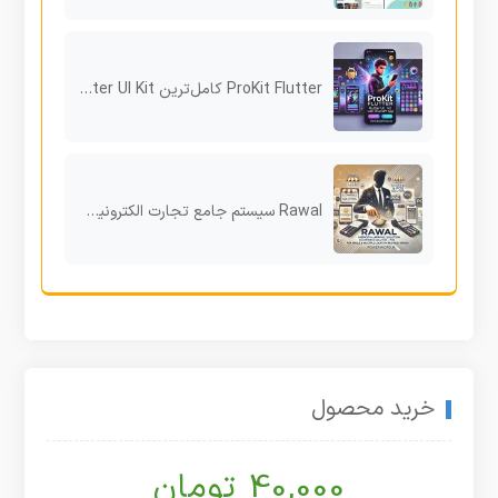
ProKit Flutter کامل‌ترین Flutter UI Kit با قابلیت Chat GPT برای توسعه اپلیکیشن‌های مدرن
Rawal سیستم جامع تجارت الکترونیک با POS و اپلیکیشن اندروید برای برندهای چندمکانی
خرید محصول
40,000 تومان