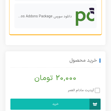
دانلود سورس FiPos Addons Package
خرید محصول
20,000 تومان
آپدیت مادام العمر
خرید