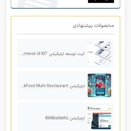
محصولات پیشنهادی
کیت توسعه اپلیکیشن Flutter E-Commerce UI KIT
اپلیکیشن StackFood Multi Restaurant راهکاری جامع برای مدیریت سفارشات و تحویل غذا
اپلیکیشن IMABuildeRz