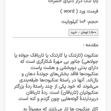
بابا لنگ دراز دنیای حشرات
فرمت: ورد ( word )
حجم: 106 کیلوبایت
1,500 تومان – خرید
مقدمه :
عنکبوت‌ (تارتنک یا کارتنک یا تاربافک جولاه یا
جولاهی) جانور بی مهره
شکارگری است که
دارای بدنی دوبخشی و هشت پاست.
عنکبوت‌ها فاقد بخش‌های جونده
دهان و
بال‌اند. آنها در راسته
عنکبوت‌ها طبقه‌بندی
می‌شوند که خود یکی از چند راسته
رده
بزرگتر
عنکبوتیان (تاربافان) است. رده
تاربافان
دربردارنده
گونه‌هایی چون گزدم و کنه است.
اکثر عنکبوت ها تار می‌تنند که معمولاً به