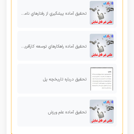
تحقیق آماده پیشگیري از رفتارهاي نامطلوب دانش آموزان در کلاس درس،پیامدهاي منفی تنبیه رقتار مثبت معلم،
تحقیق آماده راهکارهاي توسعه کارآفرینی و اشتغالزایی روستایی
تحقیق درباره تاریخچه پل
تحقیق آماده علم ورزش