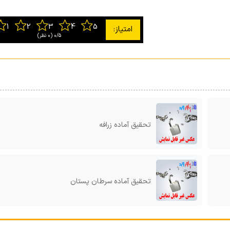
0/5
‫(0 نظر)
تحقیق آماده زرافه
تحقیق آماده سرطان پستان