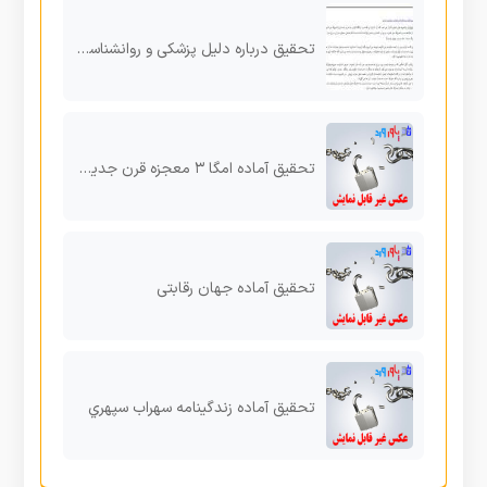
تحقیق درباره دلیل پزشکی و روانشناسی حجاب در زنان و مردان
تحقیق آماده امگا ۳ معجزه قرن جدید در پیش گیري از بیماري ها
تحقیق آماده جهان رقابتی
تحقیق آماده زندگینامه سهراب سپهري