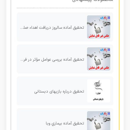
تحقیق آماده سالروز دریافت اهداء صلح نوبل به شهید مارتین لوتر کینگ اکتبر ( ۲۲ مهر)
تحقیق آماده بررسی عوامل مؤثر در فرار مغزها به عنوان عظیم ترینپشتوانه منابع انسانی، ضامن منابع ملی، توسعه
تحقیق درباره بازیهای دبستانی
تحقیق آماده بیماري وبا