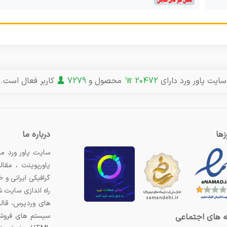
سایت پاور ورد دارای
20472
محصول و
7279
کاربر فعال است.
ها
درباره ما
سایت پاور ورد مر
پاورپوینت ، مقال
گرافیکی ایرانی و
راه اندازی سایت 
های وردپرس، قال
سیستم های فروشگ
 های اجتماعی