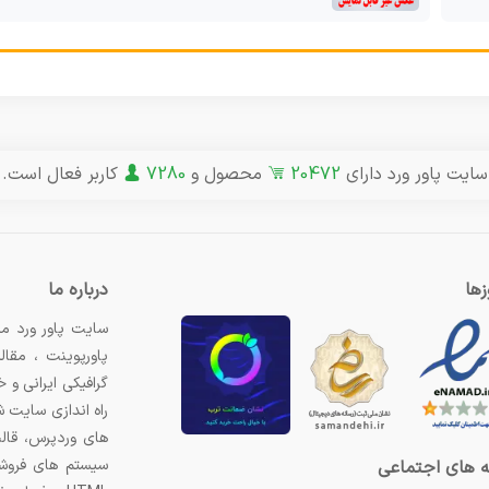
سایت پاور ورد دارای
20472
محصول و
7280
کاربر فعال است.
ها
درباره ما
سایت پاور ورد مر
پاورپوینت ، مقال
گرافیکی ایرانی و
راه اندازی سایت 
های وردپرس، قال
سیستم های فروشگ
 های اجتماعی