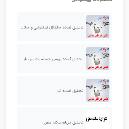
تحقیق آماده استدلال استقرایی و استقراي ریاضی
تحقیق آماده بررسی حساسیت بین فرهنگی مهاجران افغانی وایرانیان نسبت به یکدیگر
تحقیق آماده آب
تحقیق درباره سکته مغزی