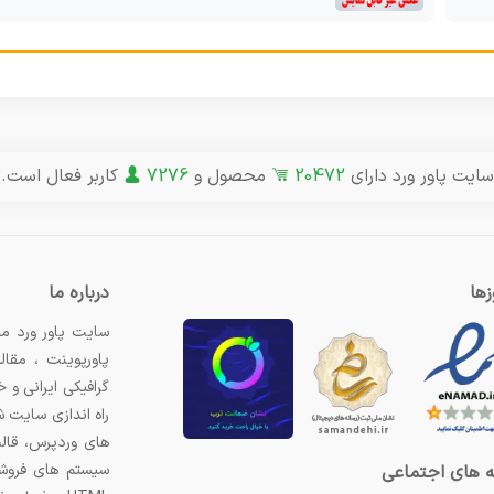
سایت پاور ورد دارای
20472
محصول و
7276
کاربر فعال است.
ها
درباره ما
سایت پاور ورد مر
پاورپوینت ، مقال
گرافیکی ایرانی و
راه اندازی سایت 
های وردپرس، قال
سیستم های فروشگ
 های اجتماعی