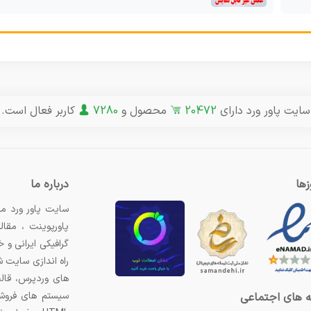
سایت پاور ورد دارای
20472
محصول و
7280
کاربر فعال است.
ها
درباره ما
سایت پاور ورد مر
پاورپوینت ، مقال
گرافیکی ایرانی و
راه اندازی سایت 
های وردپرس، قال
سیستم های فروشگ
 های اجتماعی