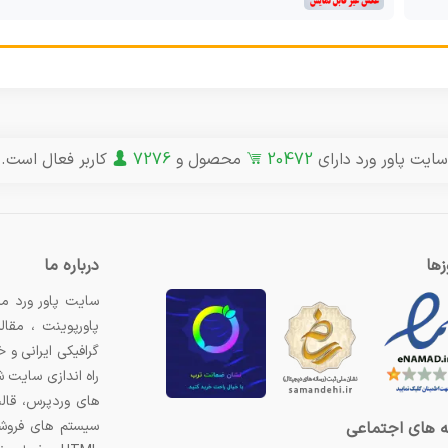
سایت پاور ورد دارای
20472
محصول و
7276
کاربر فعال است.
ها
درباره ما
سایت پاور ورد مر
پاورپوینت ، مقال
گرافیکی ایرانی و
راه اندازی سایت 
های وردپرس، قال
سیستم های فروشگ
 های اجتماعی