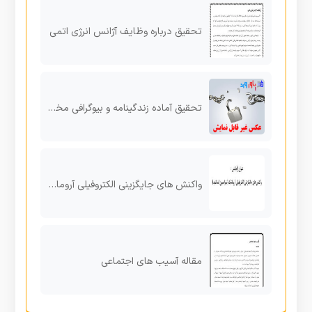
تحقیق درباره وظايف آژانس انرژی اتمی
تحقیق آماده زندگینامه و بیوگرافی مختصري نادر شاه افشار
واکنش های جایگزینی الکتروفیلی آروماتیک (نیتراسیون استانلید)
مقاله آسیب های اجتماعی