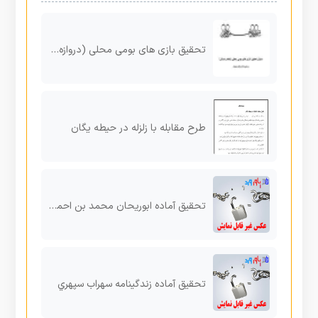
تحقیق بازی های بومی محلی (دروازه بان دایره ای)
طرح مقابله با زلزله در حیطه یگان
تحقیق آماده ابوریحان محمد بن احمد بیرونی
تحقیق آماده زندگینامه سهراب سپهري