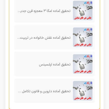
تحقیق آماده امگا ۳ معجزه قرن جدید در پیش گیري از بیماري ها
تحقیق آماده نقش خانواده در تربیت و الگو پذیري فرزندان
تحقیق آماده ارشمیدس
تحقیق آماده داروین و قانون تکامل گونه ها