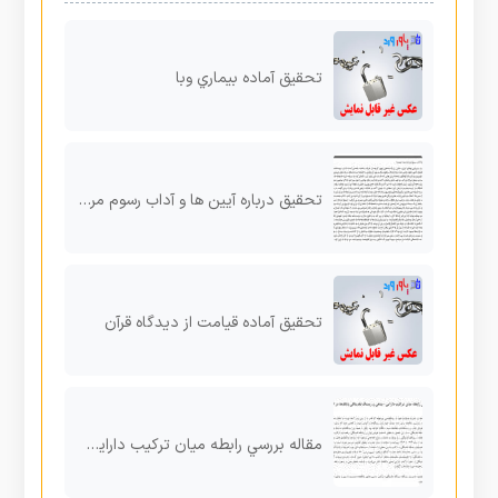
تحقیق آماده بیماري وبا
تحقیق درباره آيين ها و آداب رسوم مردم تربت حيدريه
تحقیق آماده قیامت از دیدگاه قرآن
مقاله بررسي رابطه ميان ترکيب دارايی- بدهی و ريسك نقدينگي بانك‌ها در ايران