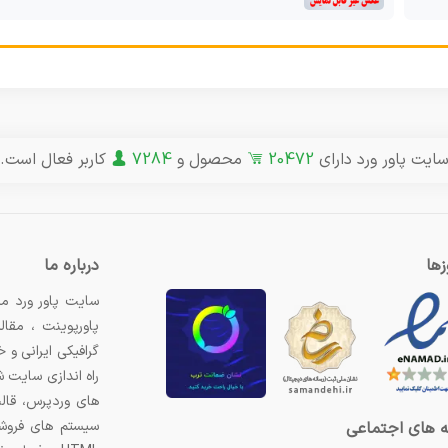
ایت پاور ورد دارای
20472
محصول و
7284
کاربر فعال است.
ها
درباره ما
سایت پاور ورد مر
پاورپوینت ، مقال
گرافیکی ایرانی و
راه اندازی سایت 
های وردپرس، قال
سیستم های فروشگ
 های اجتماعی