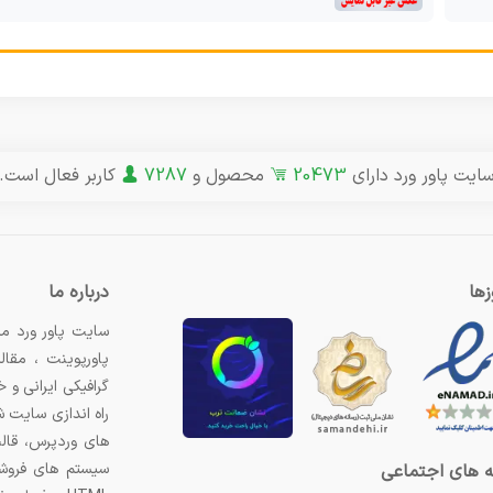
ایت پاور ورد دارای
20473
محصول و
7287
کاربر فعال است.
ها
درباره ما
سایت پاور ورد مر
پاورپوینت ، مقال
گرافیکی ایرانی و
راه اندازی سایت 
های وردپرس، قال
سیستم های فروشگ
 های اجتماعی