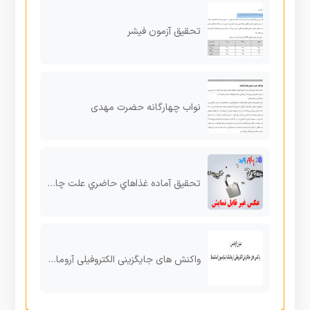
تحقیق آزمون فیشر
نواب چهارگانه حضرت مهدی
تحقیق آماده غذاهاي حاضري علت چاقی اکثر نوجوانان
واکنش های جایگزینی الکتروفیلی آروماتیک (نیتراسیون استانلید)