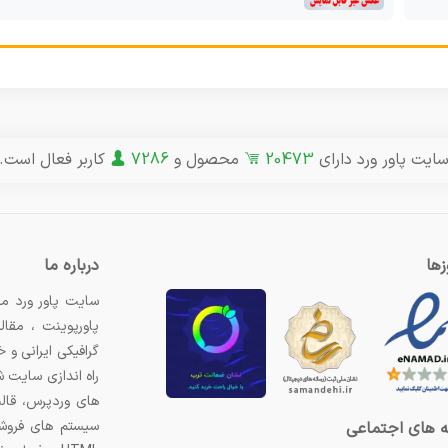
ایت پاور ورد دارای
20473
محصول و
7286
کاربر فعال است.
ها
درباره ما
سایت پاور ورد مر
پاورپوینت ، مقال
گرافیکی ایرانی و
راه اندازی سایت 
های وردپرس، قال
سیستم های فروشگ
 های اجتماعی