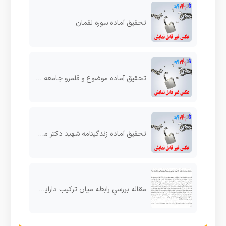
تحقیق آماده سوره لقمان
تحقیق آماده موضوع و قلمرو جامعه شناسی کار
تحقیق آماده زندگینامه شهید دکتر مصطفی چمران
مقاله بررسي رابطه ميان ترکيب دارايی- بدهی و ريسك نقدينگي بانك‌ها در ايران