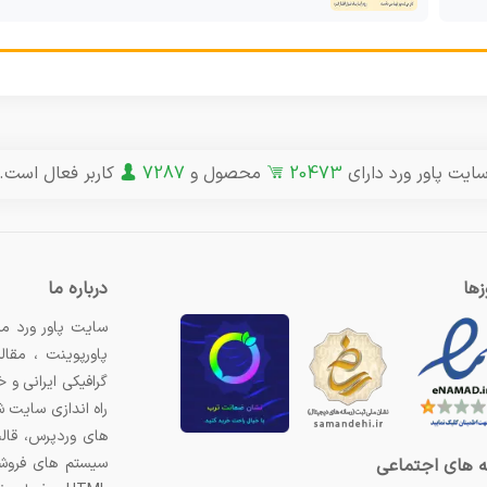
ایت پاور ورد دارای
20473
محصول و
7287
کاربر فعال است.
ها
درباره ما
سایت پاور ورد مر
پاورپوینت ، مقال
گرافیکی ایرانی و
راه اندازی سایت 
های وردپرس، قال
سیستم های فروشگ
 های اجتماعی