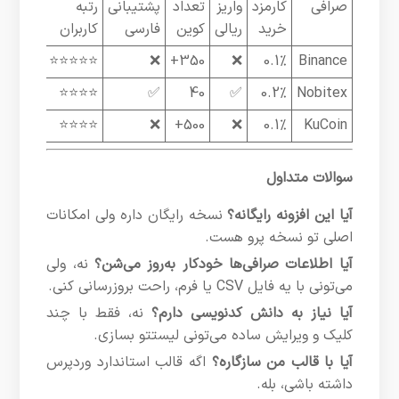
صرافی
کارمزد
واریز
تعداد
پشتیبانی
رتبه
خرید
ریالی
کوین
فارسی
کاربران
⭐⭐⭐⭐⭐
❌
350+
❌
0.1%
Binance
⭐⭐⭐⭐
✅
40
✅
0.2%
Nobitex
⭐⭐⭐⭐
❌
500+
❌
0.1%
KuCoin
سوالات متداول
آیا این افزونه رایگانه؟
نسخه رایگان داره ولی امکانات
اصلی تو نسخه پرو هست.
آیا اطلاعات صرافی‌ها خودکار به‌روز می‌شن؟
نه، ولی
می‌تونی با یه فایل CSV یا فرم، راحت بروزرسانی کنی.
آیا نیاز به دانش کدنویسی دارم؟
نه، فقط با چند
کلیک و ویرایش ساده می‌تونی لیستتو بسازی.
آیا با قالب من سازگاره؟
اگه قالب استاندارد وردپرس
داشته باشی، بله.