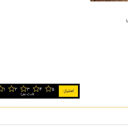
0/5
‫(0 نظر)