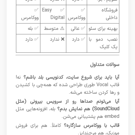
فروشگاه
✅
✅ Easy
✅
داخلی
ووکامرس
Digital
ووکامرس
بهینه برای سئو
✅ عالی
⚠️ متوسط
✅ بله
نصب دمو با
✅ دارد
❌ ندارد
✅ دارد
یک کلیک
سوالات متداول
آیا باید برای شروع سایت، کدنویسی بلد باشم؟
نه!
قالب Vocal طوری طراحی شده که همه‌چی با کشیدن
و رها کردن ساخته می‌شه.
آیا می‌تونم صداها رو از سرویس بیرونی (مثل
SoundCloud) هم نمایش بدم؟
بله، افزونه‌هایی مثل
embed هم پشتیبانی می‌شن.
قالب با ووکامرس سازگاره؟
کاملاً. هم برای فروش
موزیک، هم مرچندایز.