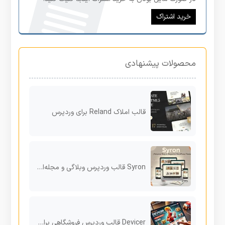
خرید اشتراک
محصولات پیشنهادی
قالب املاک Reland برای وردپرس
Syron قالب وردپرس وبلاگی و مجله‌ای برای نویسندگان خلاق و تولیدکنندگان محتوا
Devicer قالب وردپرس فروشگاهی برای محصولات الکترونیکی، موبایل و گجت‌ها