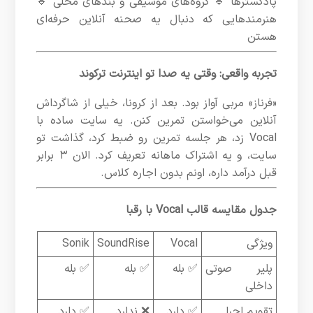
پادکسترها 🔹 گروه‌های موسیقی و بندهای محلی 🔹
هنرمندهایی که دنبال یه صحنه آنلاین حرفه‌ای
هستن
تجربه واقعی: وقتی یه صدا تو اینترنت ترکوند
«فرناز» مربی آواز بود. بعد از کرونا، خیلی از شاگرداش
آنلاین می‌خواستن تمرین کنن. یه سایت ساده با
Vocal زد، هر جلسه تمرین رو ضبط کرد، گذاشت تو
سایت، و یه اشتراک ماهانه تعریف کرد. الان ۳ برابر
قبل درآمد داره، اونم بدون اجاره کلاس.
جدول مقایسه قالب Vocal با رقبا
ویژگی
Vocal
SoundRise
Sonik
پلیر صوتی
✅ بله
✅ بله
✅ بله
داخلی
تقویم اجرا
✅ دارد
❌ ندارد
✅ دارد