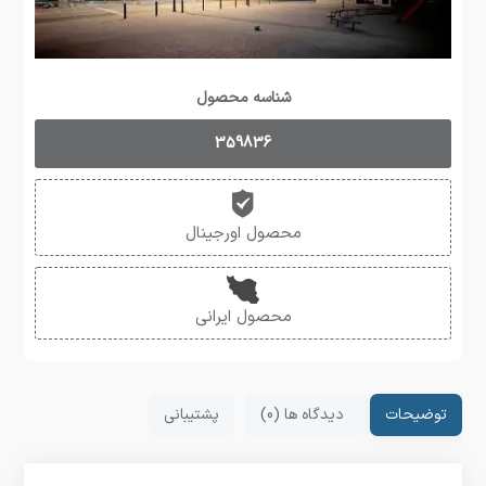
شناسه محصول
359836
محصول اورجینال
محصول ایرانی
توضیحات
دیدگاه ها (0)
پشتیبانی