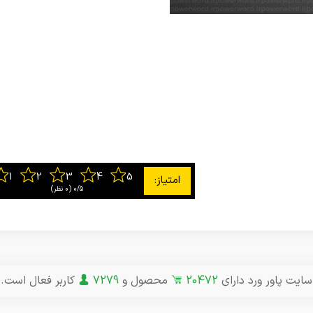
0/5
‫(0 نظر)
سایت پاور ورد دارای
20472
محصول و
7279
کاربر فعال است.