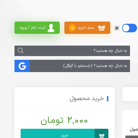
سبد خرید
ثبت نام / ورود
0
خرید محصول
2,000 تومان
صول
خرید