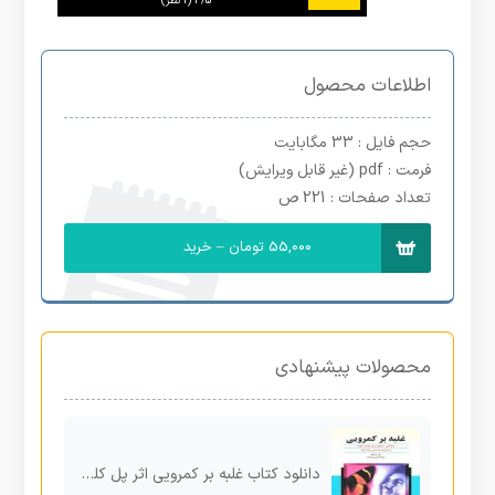
4/5
‫(1 نظر)
اطلاعات محصول
حجم فایل
: 33 مگابایت
فرمت
: pdf (غیر قابل ویرایش)
تعداد صفحات
: 221 ص
55,000 تومان – خرید
محصولات پیشنهادی
دانلود کتاب غلبه بر کمرویی اثر پل کلمان ژاگو pdf