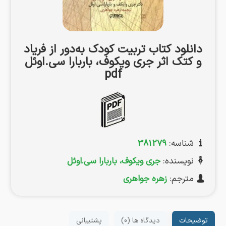
دانلود کتاب تربیت کودک به‌دور از فریاد
و کتک اثر جری ویکوف، باربارا سی.اوئل
pdf
شناسه:
381279
نویسنده:
جری ویکوف، باربارا سی.اوئل
مترجم:
زهره جواهری
توضیحات
دیدگاه ها (0)
پشتیبانی