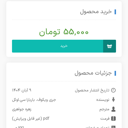
خرید محصول
55,000 تومان
خرید
جزئیات محصول
تاریخ انتشار محصول
۹ آبان ۱۴۰۴
نویسنده
جری ویکوف، باربارا سی.اوئل
مترجم
زهره جواهری
فرمت
pdf (غیر قابل ویرایش)