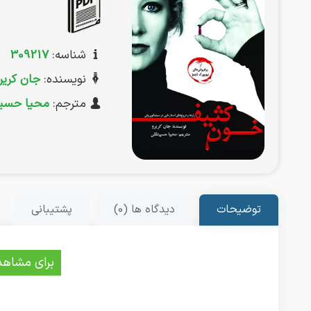
شناسه:
309217
نویسنده:
جان کریر
مترجم:
محیا حسین
توضیحات
دیدگاه ها (0)
پشتیبانی
برای مشاهد