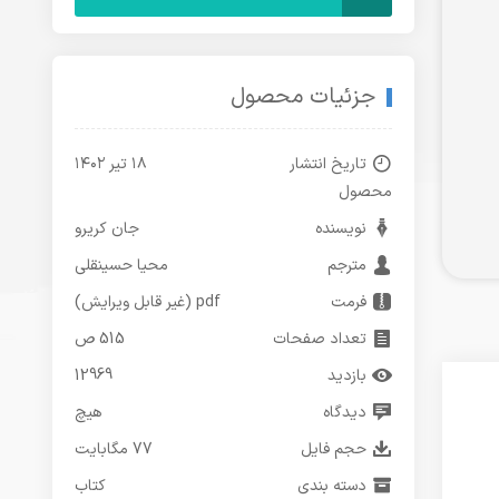
جزئیات محصول
تاریخ انتشار
۱۸ تیر ۱۴۰۲
محصول
نویسنده
جان کریرو
مترجم
محیا حسینقلی
فرمت
pdf (غیر قابل ویرایش)
تعداد صفحات
515 ص
بازدید
12969
دیدگاه
هیچ
حجم فایل
77 مگابایت
دسته بندی
کتاب