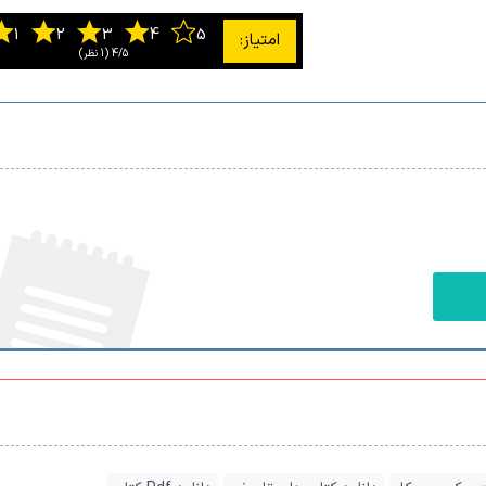
4/5
‫(1 نظر)