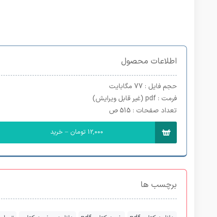
اطلاعات محصول
حجم فایل
: 77 مگابایت
فرمت
: pdf (غیر قابل ویرایش)
تعداد صفحات
: 515 ص
12,000 تومان – خرید
برچسب ها