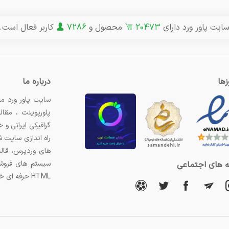
ایت پاور ورد دارای
20473
محصول و
7286
کاربر فعال است.
ها
درباره ما
سایت پاور ورد مر
پاورپوینت ، مقال
گرافیکی ایرانی و
راه اندازی سایت 
های وردپرس، قال
سیستم های فروشگ
 های اجتماعی
HTML حرفه ای خریداری کنید.