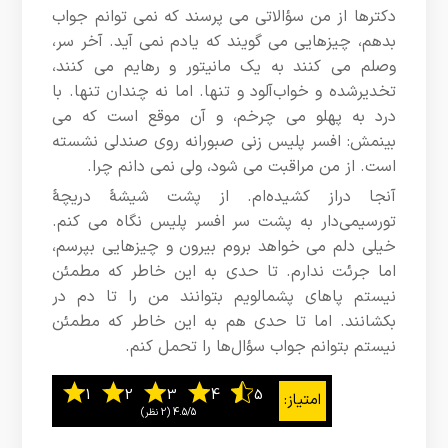
دکترها از من سؤالاتی می پرسند که نمی توانم جواب
بدهم، چیزهایی می گویند که یادم نمی آید. آخر سر،
وصلم می کنند به یک مانیتور و رهایم می کنند،
تخدیرشده و خواب‌آلود و تنها. اما نه‌ چندان تنها. با
درد به پهلو می چرخم، و آن موقع است که می
بینمش: افسر پلیس زنی صبورانه روی صندلی نشسته
است. از من مراقبت می شود، ولی نمی دانم چرا.
آنجا دراز کشیده‌ام. از پشت شیشۀ دریچۀ
تورسیمی‌دار به پشت سر افسر پلیس نگاه می کنم.
خیلی دلم می خواهد بروم بیرون و چیزهایی بپرسم،
اما جرئت ندارم. تا حدی به این خاطر که مطمئن
نیستم پاهای پشمالویم بتوانند من را تا دم در
بکشانند. اما تا حدی هم به این خاطر که مطمئن
نیستم بتوانم جواب سؤال‌ها را تحمل کنم.
4.5/5