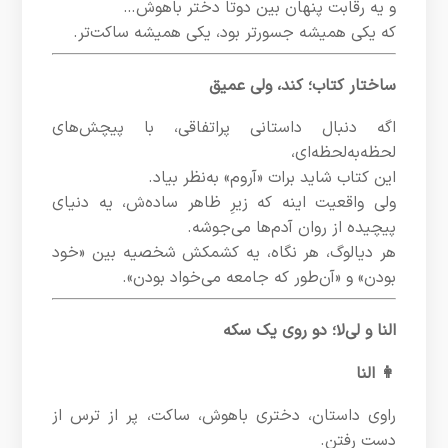
و یه رقابت پنهان بین دوتا دختر باهوش…
که یکی همیشه جسورتر بود، یکی همیشه ساکت‌تر.
ساختار کتاب؛ کند، ولی عمیق
اگه دنبال داستانی پراتفاقی، با پیچش‌های
لحظه‌به‌لحظه‌ای،
این کتاب شاید برات «آروم» به‌نظر بیاد.
ولی واقعیت اینه که زیرِ ظاهر ساده‌ش، یه دنیای
پیچیده از روان آدم‌ها می‌جوشه.
هر دیالوگ، هر نگاه، یه کشمکش شخصیه بین «خود
بودن» و «آن‌طور که جامعه می‌خواد بودن».
النا و لی‌لا؛ دو روی یک سکه
👩 النا
راوی داستان، دختری باهوش، ساکت، پر از ترس از
دست رفتن.