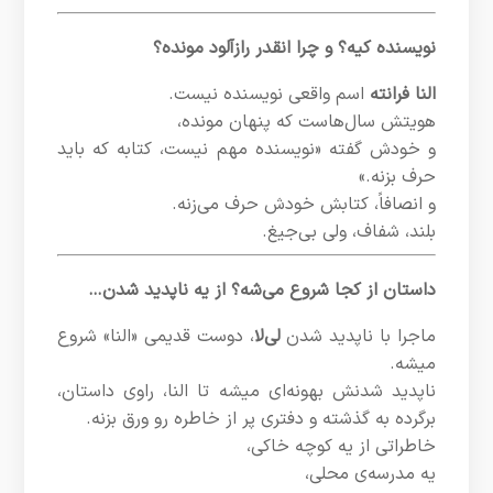
نویسنده کیه؟ و چرا انقدر رازآلود مونده؟
النا فرانته
اسم واقعی نویسنده نیست.
هویتش سال‌هاست که پنهان مونده،
و خودش گفته «نویسنده مهم نیست، کتابه که باید
حرف بزنه.»
و انصافاً، کتابش خودش حرف می‌زنه.
بلند، شفاف، ولی بی‌جیغ.
داستان از کجا شروع می‌شه؟ از یه ناپدید شدن…
ماجرا با ناپدید شدن
لی‌لا
، دوست قدیمی «النا» شروع
میشه.
ناپدید شدنش بهونه‌ای میشه تا النا، راوی داستان،
برگرده به گذشته و دفتری پر از خاطره رو ورق بزنه.
خاطراتی از یه کوچه خاکی،
یه مدرسه‌ی محلی،