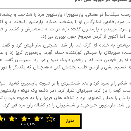
س درست میگفت! تو هستی، پارمنیون!» پارمنیون مرد را شناخت و چشما
 در سربازخانهی لیکارگاس او را ریشخند میکرد. پارمنیون لبخند زد و گ
م شرط میبندم.» پارمنیون گفت: «آره، درسته.» شمشیرش را کشید و ضر
ت، اما اکنون از گردن مجروح خون بیرون می زد.
یشش به خنده ای گرگ آسا باز شد. همچون مار فیش کرد و گفت: «
» سیریتای با سرعتی کورکننده حمله آورد. پارمنیون گریز زد و ع
اری خونین دید که از زخمی باریک بیرون می زد. سیریتای گفت: «ف
خوای تسلیم بشی و از من طلب بخشش کنی.» همچنان که یکدیگر را دور 
ه شکم را وانمود کرد و بعد شمشیرش را بر صورت پارمنیون کشید. تیغ 
 گونه را باز کرد. سیرتیای تکرار کرد: «هر دفعه یک تیکه.» پارمنیون
یش را میان شعلهها برد و شاخه های فروزان را به صورت مرد پاشی
شد. پارمنیون جلو دوید و شمشیرش را در کشاله ران مرد فرو کرد.
4/5
‫(1 نظر)