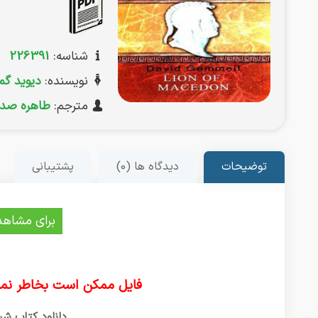
شناسه:
226391
نویسنده:
دیوید گم
مترجم:
طاهره صدی
توضیحات
دیدگاه ها (0)
پشتیبانی
برای مشاهد
فایل ممکن است بخاطر نما
دانلود کتاب شیر