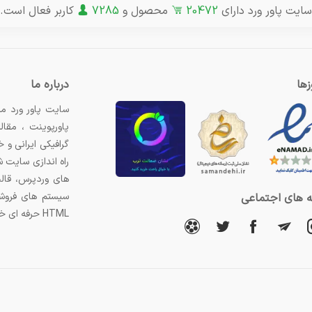
سایت پاور ورد دارای
20472
محصول و
7285
کاربر فعال است.
ها
درباره ما
سایت پاور ورد مر
پاورپوینت ، مقال
گرافیکی ایرانی و
راه اندازی سایت 
های وردپرس، قال
سیستم های فروشگ
 های اجتماعی
HTML حرفه ای خریداری کنید.