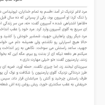
مرد لاغر نزدیک تر آمد: «قسم به تمام خدایان، لیونیدا
را تنگ کرد؛ او آسیرون بود، یکی از پسرانی که ده سال قبل
«ظاهرا اشتباهی شده.» آسیرون گفت: «نه، من سر زندگی ا
ای سریع به گلوی آسیرون وارد کرد. مرد خود را عقب انداخ
مرد دیگر روی پاهایش جهید، شمشیر خودش را کشید و ن
حالا هیچ اسپارتی رو نکشتم، ولی همیشه دلم می خواست.
جهید، ساعد راستش می سوخت. نگاهی به زیر انداخت و نو
میکنم هر دفعه تیکه ای از بدنت رو ببرم، مگه این که ب
زدند، پارمنیون گفت: «تو خیلی مهارت داری.»
سیریتای لبخند زد، اما چیزی نگفت. حمله آورد، ضربه ای ب
طرز دردناکی نزدیک گلوی پارمنیون را شکافت و نوک آن پوست
طرف راستش چرخید و آتش را میانشان قرار داد، سپس پا
حریفش به عقب سکندری خورد، ریش روغن زده اش شعله ور 