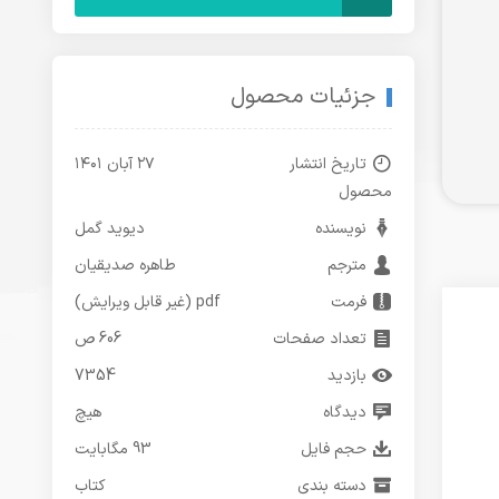
جزئیات محصول
تاریخ انتشار
۲۷ آبان ۱۴۰۱
محصول
نویسنده
دیوید گمل
مترجم
طاهره صدیقیان
فرمت
pdf (غیر قابل ویرایش)
تعداد صفحات
606 ص
بازدید
7354
دیدگاه
هیچ
حجم فایل
93 مگابایت
دسته بندی
کتاب