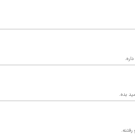
اره.
ید بده.
رفتنه.