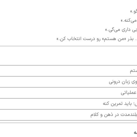
و.»
ی‌کنه.»
ی داری می‌گی.»
. بذر «من هستم» رو درست انتخاب کن.»
تم
وی زبان درونی
عملیاتی
 باید تمرین کنه
لندمدت در ذهن و کلام
ه