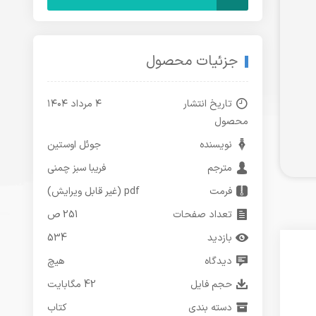
جزئیات محصول
تاریخ انتشار
۴ مرداد ۱۴۰۴
محصول
نویسنده
جوئل اوستین
مترجم
فریبا سبز چمنی
فرمت
pdf (غیر قابل ویرایش)
تعداد صفحات
251 ص
بازدید
534
دیدگاه
هیچ
حجم فایل
42 مگابایت
دسته بندی
کتاب