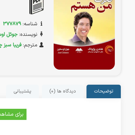
شناسه:
377879
نویسنده:
جوئل او
مترجم:
فریبا سبز 
توضیحات
دیدگاه ها (0)
پشتیبانی
برای مشاهد