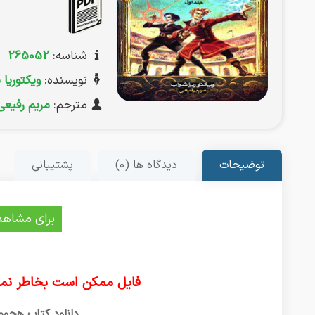
شناسه:
265052
نویسنده:
ویکتوریا
مترجم:
مریم رفیعی
توضیحات
دیدگاه ها (0)
پشتیبانی
برای مشاهد
فایل ممکن است بخاطر نما
دانلود کتاب هجوم س