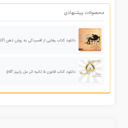
محصولات پیشنهادی
دانلود کتاب رهایی از افسردگی به روش ذهن آگاهی اثر مارک ویلیامز، جان تیزدیل، زیندل سگال و جان کابات 
دانلود کتاب قانون ۵ ثانیه اثر مل رابینز pdf