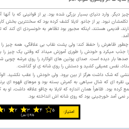
ر. وارد دنیای بسیار بزرگی شده بود. پر از قوانینی که با آنها آش
به تکلمشان نبود. پر از جادو. لایلا کشف کرده بود که سختترین بخش ک
ند، قدیمی هستند، اینکه مجبور بود تظاهر به خونسردی ای کند که تن
مد.
 چطور ظاهرش را حفظ کند؛ ولی پشت نقاب بی علاقگی، همه چیز را ی
ا جذب میکرد و خودش را طوری آموزش میداد که وقتی یک چیز را بر
حتی صدها بار دیده است. صدای پوتین های الوکارد را روی عرشه چوبی ش
ستاد، نفس عمیقی کشید و دستش را روی شانه ی او گذاشت.
نشی که شک داشت هرگز از بین برود. ولی خودش را عقب نکشید. الوکا
نقره ای که شال سیاهی به کمرش بسته بود و موهای قهوه ای برن
ده بود. ظاهراً همان اندازه که لایلا به چاقو علاقه داشت، او به کل
 نمی آمد خورجینی بود که روی شانه اش انداخته بود.
4/5
‫(1 نظر)