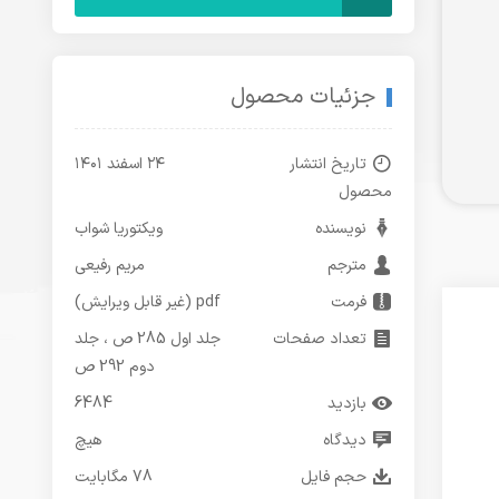
جزئیات محصول
تاریخ انتشار
۲۴ اسفند ۱۴۰۱
محصول
نویسنده
ویکتوریا شواب
مترجم
مریم رفیعی
فرمت
pdf (غیر قابل ویرایش)
تعداد صفحات
جلد اول 285 ص ، جلد
دوم 292 ص
بازدید
6484
دیدگاه
هیچ
حجم فایل
78 مگابایت