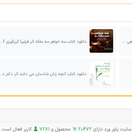
زین pdf
دانلود کتاب سه خواهر سه ملکه اثر فیلیپا گریگوری pdf
دانلود کتاب آنچه زنان شادمان می دانند اثر دکتر دان بیکر، دکتر کتی برینبرگ و اینا یالوف pdf
سایت پاور ورد دارای
20472
محصول و
7281
کاربر فعال است.