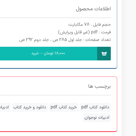
اطلاعات محصول
حجم فایل
: 78 مگابایت
فرمت
: pdf (غیر قابل ویرایش)
تعداد صفحات
: جلد اول 285 ص ، جلد دوم 292 ص
18,000 تومان – خرید
برچسب ها
دانلود کتاب pdf
خرید کتاب pdf
دانلود و خرید کتاب
ادبیا
ادبیات نوجوان